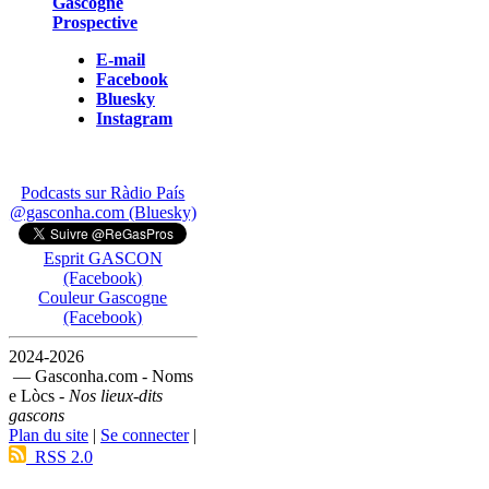
Gascogne
Prospective
E-mail
Facebook
Bluesky
Instagram
Podcasts sur Ràdio País
@gasconha.com (Bluesky)
Esprit GASCON
(Facebook)
Couleur Gascogne
(Facebook)
2024-2026
— Gasconha.com - Noms
e Lòcs -
Nos lieux-dits
gascons
Plan du site
|
Se connecter
|
RSS 2.0